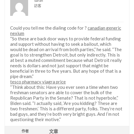
Sarah
訪客
Could you tell me the dialing code for ?
canadian generic
nexium
“So these are back door ways to provide federal funding
and support without having to seek a bailout, which
would be dead on arrival from both parties,” he said. “The
goal is to strengthen Detroit, but only indirectly. This is
at best a muted commitment because what Detroit really
needs is dollars and not just support that might be
beneficial in three to five years. But any hope of that is a
pipe dream.”
tesco pharmacy viagra price
“Think about this: Have you ever seen a time when two
freshman senators are able to cower the bulk of the
Republican Party in the Senate? That is not hyperbole,”
Biden said. “I actually said, ‘Are you kidding? These are
two freshmen.’ This is a different party, folks. They’re not
bad guys, and they’re both very bright guys. And I’m not
questioning their motive.”
文章
作者