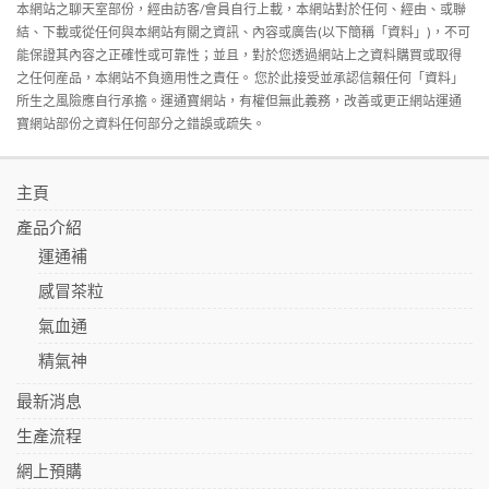
本網站之聊天室部份，經由訪客/會員自行上載，本網站對於任何、經由、或聯
結、下載或從任何與本網站有關之資訊、內容或廣告(以下簡稱「資料」)，不可
能保證其內容之正確性或可靠性；並且，對於您透過網站上之資料購買或取得
之任何産品，本網站不負適用性之責任。 您於此接受並承認信賴任何「資料」
所生之風險應自行承擔。運通寶網站，有權但無此義務，改善或更正網站運通
寶網站部份之資料任何部分之錯誤或疏失。
主頁
產品介紹
運通補
感冒茶粒
氣血通
精氣神
最新消息
生產流程
網上預購