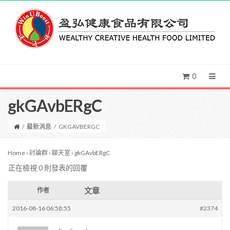
0
gkGAvbERgC
/
最新消息
/
GKGAVBERGC
Home
›
討論群
›
聊天室
›
gkGAvbERgC
正在檢視 0 則發表的回覆
文章
作者
2016-08-16 06:58:55
#2374