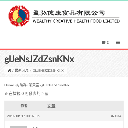
0
glJeNsJZdZsnKNx
/
最新消息
/
GLJENSJZDZSNKNX
Home
›
討論群
›
聊天室
›
glJeNsJZdZsnKNx
正在檢視 0 則發表的回覆
文章
作者
2016-08-17 00:02:06
#6034