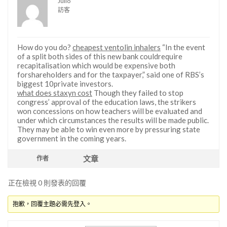
Julio
訪客
How do you do?
cheapest ventolin inhalers
“In the event
of a split both sides of this new bank couldrequire
recapitalisation which would be expensive both
forshareholders and for the taxpayer,” said one of RBS’s
biggest 10private investors.
what does staxyn cost
Though they failed to stop
congress’ approval of the education laws, the strikers
won concessions on how teachers will be evaluated and
under which circumstances the results will be made public.
They may be able to win even more by pressuring state
government in the coming years.
文章
作者
正在檢視 0 則發表的回覆
抱歉，回覆主題必需先登入。