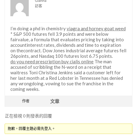
Gianna
訪客
I’m doing a phd in chemistry
viagra and horney goat weed
* S&P 500 futures fell 3.9 points and were below
fairvalue, a formula that evaluates pricing by taking into
accountinterest rates, dividends and time to expiration
on thecontract. Dow Jones industrial average futures fell
26points, and Nasdaq 100 futures lost 6.75 points.
do you need prescription buy cialis online
The man
accused of scribbling the N-word on a receipt that
waitress Toni Christina Jenkins said a customer left for
her last month at a Red Lobster in Tennessee has denied
any wrongdoing, vowing to sue the franchise in the
coming weeks.
文章
作者
正在檢視 0 則發表的回覆
抱歉，回覆主題必需先登入。