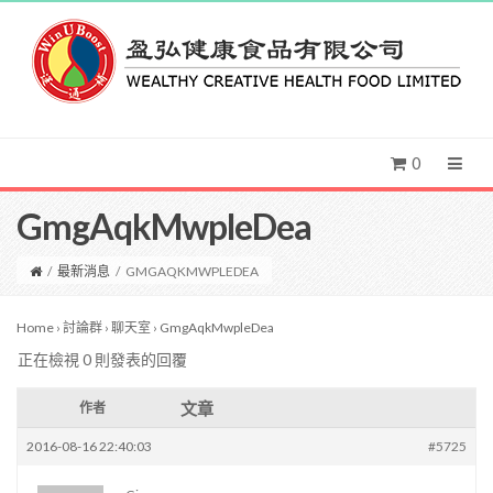
0
GmgAqkMwpleDea
/
最新消息
/
GMGAQKMWPLEDEA
Home
›
討論群
›
聊天室
›
GmgAqkMwpleDea
正在檢視 0 則發表的回覆
文章
作者
2016-08-16 22:40:03
#5725