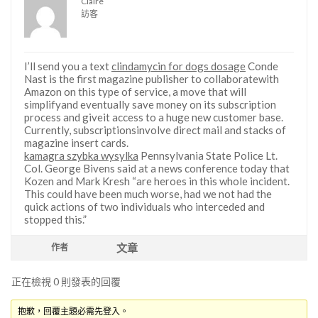
Claire
訪客
I’ll send you a text
clindamycin for dogs dosage
Conde
Nast is the first magazine publisher to collaboratewith
Amazon on this type of service, a move that will
simplifyand eventually save money on its subscription
process and giveit access to a huge new customer base.
Currently, subscriptionsinvolve direct mail and stacks of
magazine insert cards.
kamagra szybka wysylka
Pennsylvania State Police Lt.
Col. George Bivens said at a news conference today that
Kozen and Mark Kresh “are heroes in this whole incident.
This could have been much worse, had we not had the
quick actions of two individuals who interceded and
stopped this.”
文章
作者
正在檢視 0 則發表的回覆
抱歉，回覆主題必需先登入。