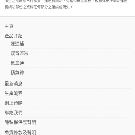
所生之風險應自行承擔。運通寶網站，有權但無此義務，改善或更正網站運通
寶網站部份之資料任何部分之錯誤或疏失。
主頁
產品介紹
運通補
感冒茶粒
氣血通
精氣神
最新消息
生產流程
網上預購
聯絡我們
隱私權保護聲明
免責條款及聲明