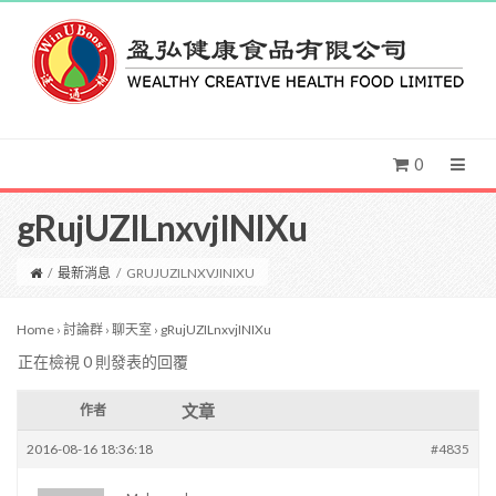
0
gRujUZILnxvjINIXu
/
最新消息
/
GRUJUZILNXVJINIXU
Home
›
討論群
›
聊天室
›
gRujUZILnxvjINIXu
正在檢視 0 則發表的回覆
文章
作者
2016-08-16 18:36:18
#4835