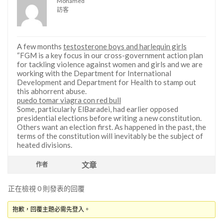
Mohamed
訪客
A few months
testosterone boys and harlequin girls
“FGM is a key focus in our cross-government action plan
for tackling violence against women and girls and we are
working with the Department for International
Development and Department for Health to stamp out
this abhorrent abuse.
puedo tomar viagra con red bull
Some, particularly ElBaradei, had earlier opposed
presidential elections before writing a new constitution.
Others want an election first. As happened in the past, the
terms of the constitution will inevitably be the subject of
heated divisions.
文章
作者
正在檢視 0 則發表的回覆
抱歉，回覆主題必需先登入。