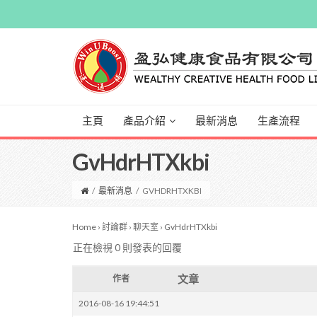
主頁
產品介紹
最新消息
生產流程
GvHdrHTXkbi
/
最新消息
/
GVHDRHTXKBI
Home
›
討論群
›
聊天室
›
GvHdrHTXkbi
正在檢視 0 則發表的回覆
文章
作者
2016-08-16 19:44:51