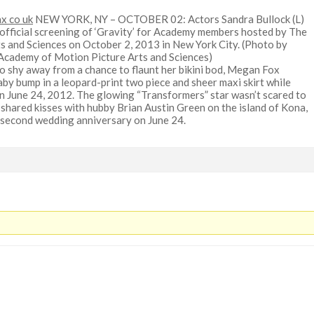
ax co uk
NEW YORK, NY – OCTOBER 02: Actors Sandra Bullock (L)
fficial screening of ‘Gravity’ for Academy members hosted by The
 and Sciences on October 2, 2013 in New York City. (Photo by
Academy of Motion Picture Arts and Sciences)
 shy away from a chance to flaunt her bikini bod, Megan Fox
by bump in a leopard-print two piece and sheer maxi skirt while
on June 24, 2012. The glowing “Transformers” star wasn’t scared to
shared kisses with hubby Brian Austin Green on the island of Kona,
 second wedding anniversary on June 24.