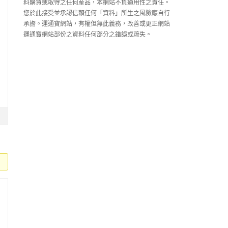
料購買或取得之任何産品，本網站不負適用性之責任。
您於此接受並承認信賴任何「資料」所生之風險應自行
承擔。運通寶網站，有權但無此義務，改善或更正網站
運通寶網站部份之資料任何部分之錯誤或疏失。