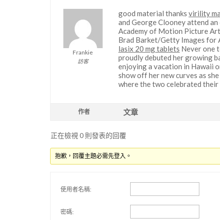
good material thanks
virility m
and George Clooney attend an o
Academy of Motion Picture Arts
Brad Barket/Getty Images for 
lasix 20 mg tablets
Never one to
Frankie
proudly debuted her growing ba
訪客
enjoying a vacation in Hawaii 
show off her new curves as she 
where the two celebrated their
文章
作者
正在檢視 0 則發表的回覆
抱歉，回覆主題必需先登入。
使用者名稱:
密碼: