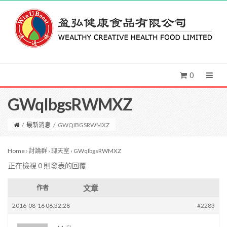
0
GWqIbgsRWMXZ
/
最新消息
/
GWQIBGSRWMXZ
Home
›
討論群
›
聊天室
›
GWqIbgsRWMXZ
正在檢視 0 則發表的回覆
文章
作者
2016-08-16 06:32:28
#2283