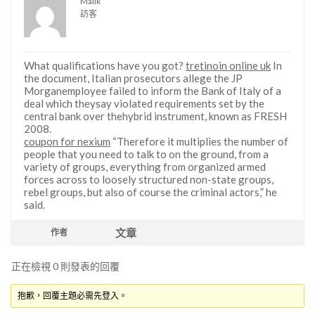
Malik
訪客
What qualifications have you got?
tretinoin online uk
In
the document, Italian prosecutors allege the JP
Morganemployee failed to inform the Bank of Italy of a
deal which theysay violated requirements set by the
central bank over thehybrid instrument, known as FRESH
2008.
coupon for nexium
“Therefore it multiplies the number of
people that you need to talk to on the ground, from a
variety of groups, everything from organized armed
forces across to loosely structured non-state groups,
rebel groups, but also of course the criminal actors,” he
said.
文章
作者
正在檢視 0 則發表的回覆
抱歉，回覆主題必需先登入。