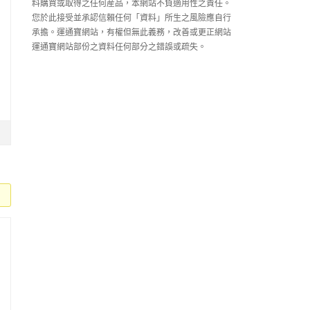
料購買或取得之任何産品，本網站不負適用性之責任。
您於此接受並承認信賴任何「資料」所生之風險應自行
承擔。運通寶網站，有權但無此義務，改善或更正網站
運通寶網站部份之資料任何部分之錯誤或疏失。