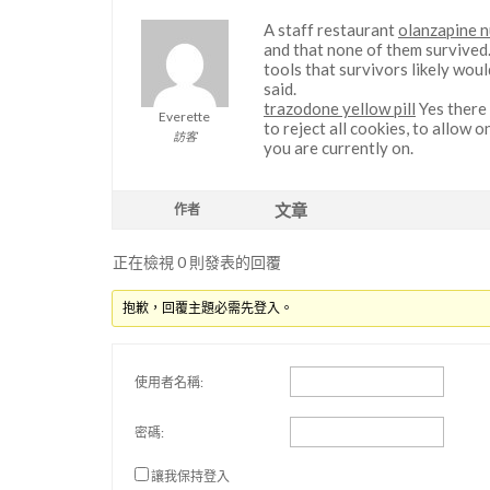
A staff restaurant
olanzapine n
and that none of them survive
tools that survivors likely woul
said.
trazodone yellow pill
Yes there 
Everette
to reject all cookies, to allow 
訪客
you are currently on.
文章
作者
正在檢視 0 則發表的回覆
抱歉，回覆主題必需先登入。
使用者名稱:
密碼:
讓我保持登入