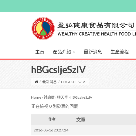
主頁
產品介紹
最新消息
生產流程
hBGcsIjeSzIV
/
最新消息
/
HBGCSIJESZIV
Home
›
討論群
›
聊天室
›
hBGcsIjeSzIV
正在檢視 0 則發表的回覆
文章
作者
2016-08-16 23:27:24