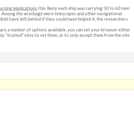
ursing implications
Itâs likely each ship was carrying 50 to 60 men
d. Among the wreckage were telescopes and other navigational
dnât have left behind if they could have helped it, the researchers
are a number of options available, you can set your browser either
only “trusted” sites to set them, or to only accept them from the site