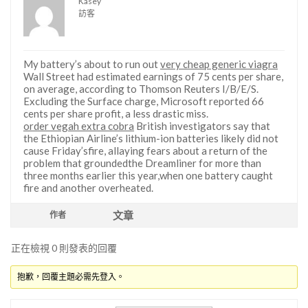
Kasey
訪客
My battery’s about to run out
very cheap generic viagra
Wall Street had estimated earnings of 75 cents per share,
on average, according to Thomson Reuters I/B/E/S.
Excluding the Surface charge, Microsoft reported 66
cents per share profit, a less drastic miss.
order vegah extra cobra
British investigators say that
the Ethiopian Airline’s lithium-ion batteries likely did not
cause Friday’sfire, allaying fears about a return of the
problem that groundedthe Dreamliner for more than
three months earlier this year,when one battery caught
fire and another overheated.
文章
作者
正在檢視 0 則發表的回覆
抱歉，回覆主題必需先登入。