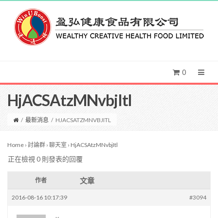
0
HjACSAtzMNvbjItl
/
最新消息
/
HJACSATZMNVBJITL
Home
›
討論群
›
聊天室
›
HjACSAtzMNvbjItl
正在檢視 0 則發表的回覆
文章
作者
2016-08-16 10:17:39
#3094