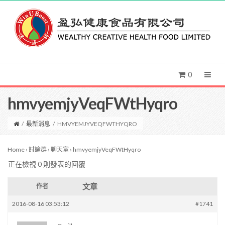
0
hmvyemjyVeqFWtHyqro
/
最新消息
/
HMVYEMJYVEQFWTHYQRO
Home
›
討論群
›
聊天室
›
hmvyemjyVeqFWtHyqro
正在檢視 0 則發表的回覆
文章
作者
2016-08-16 03:53:12
#1741