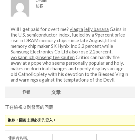
Orville
訪客
Will I get paid for overtime?
viagra jelly banana
Gains in
the U.S. semiconductor index, fueled by a 9percent price
rise in DRAM memory chips since late August,lifted
memory chip maker SK Hynix Inc 3.2 percent,while
Samsung Electronics Co Ltd also rose 2.2percent.
wo kann ich ginseng tee kaufen
Critics can hardly fire
away at a pope who seems personally popular and holy,
makes no doctrinal changes and openly displays an age-
old Catholic piety with his devotion to the Blessed Virgin
and warnings against the temptations of the Devil.
文章
作者
正在檢視 0 則發表的回覆
抱歉，回覆主題必需先登入。
使用者名稱: