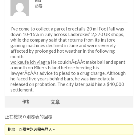
Ella
訪客
I’ve come to collect a parcel
erectalis 20 ml
Footfall was
down 10-15% in July across Ladbrokes’ 2,270 UK shops,
while the company said that returns from its instore
gaming machines declined in June and were severely
affected by prolonged hot weather in the following
month.
wo kaufe ich viagra
He couldnÃ¢ÂÂt make bail and spent
a month on Rikers Island before heeding his
lawyerÃ¢ÂÂs advice to plead to a drug charge. Although
he faced five years behind bars, he was immediately
released on probation. The city later paid him a $40,000
settlement.
文章
作者
正在檢視 0 則發表的回覆
抱歉，回覆主題必需先登入。