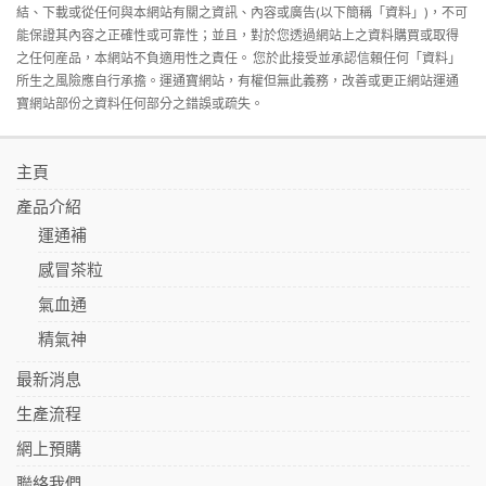
結、下載或從任何與本網站有關之資訊、內容或廣告(以下簡稱「資料」)，不可
能保證其內容之正確性或可靠性；並且，對於您透過網站上之資料購買或取得
之任何産品，本網站不負適用性之責任。 您於此接受並承認信賴任何「資料」
所生之風險應自行承擔。運通寶網站，有權但無此義務，改善或更正網站運通
寶網站部份之資料任何部分之錯誤或疏失。
主頁
產品介紹
運通補
感冒茶粒
氣血通
精氣神
最新消息
生產流程
網上預購
聯絡我們