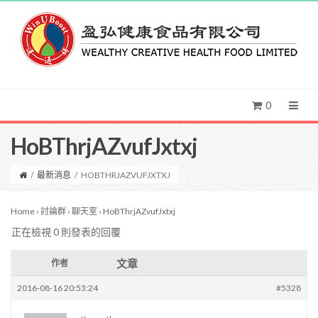
0
HoBThrjAZvufJxtxj
/
最新消息
/
HOBTHRJAZVUFJXTXJ
Home
›
討論群
›
聊天室
›
HoBThrjAZvufJxtxj
正在檢視 0 則發表的回覆
文章
作者
2016-08-16 20:53:24
#5328