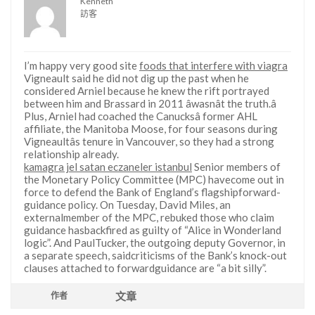
Kenneth
訪客
I’m happy very good site
foods that interfere with viagra
Vigneault said he did not dig up the past when he
considered Arniel because he knew the rift portrayed
between him and Brassard in 2011 âwasnât the truth.â
Plus, Arniel had coached the Canucksâ former AHL
affiliate, the Manitoba Moose, for four seasons during
Vigneaultâs tenure in Vancouver, so they had a strong
relationship already.
kamagra jel satan eczaneler istanbul
Senior members of
the Monetary Policy Committee (MPC) havecome out in
force to defend the Bank of England’s flagshipforward-
guidance policy. On Tuesday, David Miles, an
externalmember of the MPC, rebuked those who claim
guidance hasbackfired as guilty of “Alice in Wonderland
logic”. And PaulTucker, the outgoing deputy Governor, in
a separate speech, saidcriticisms of the Bank’s knock-out
clauses attached to forwardguidance are “a bit silly”.
文章
作者