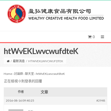
0
htWvEKLwvcwufdteK
/
最新消息
/
HTWVEKLWVCWUFDTEK
Home
›
討論群
›
聊天室
›
htWvEKLwvcwufdteK
正在檢視 0 則發表的回覆
文章
作者
2016-08-16 09:40:25
#2948