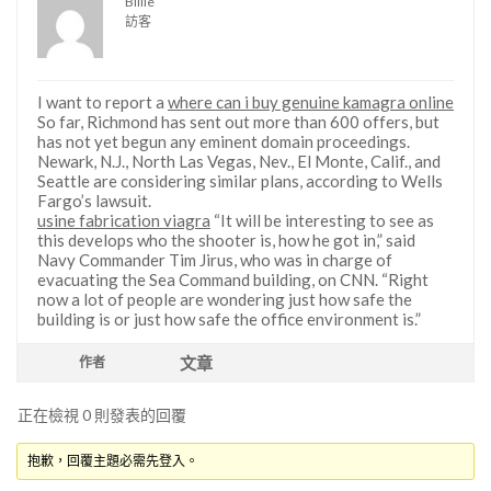
Billie
訪客
I want to report a
where can i buy genuine kamagra online
So far, Richmond has sent out more than 600 offers, but
has not yet begun any eminent domain proceedings.
Newark, N.J., North Las Vegas, Nev., El Monte, Calif., and
Seattle are considering similar plans, according to Wells
Fargo’s lawsuit.
usine fabrication viagra
“It will be interesting to see as
this develops who the shooter is, how he got in,” said
Navy Commander Tim Jirus, who was in charge of
evacuating the Sea Command building, on CNN. “Right
now a lot of people are wondering just how safe the
building is or just how safe the office environment is.”
文章
作者
正在檢視 0 則發表的回覆
抱歉，回覆主題必需先登入。