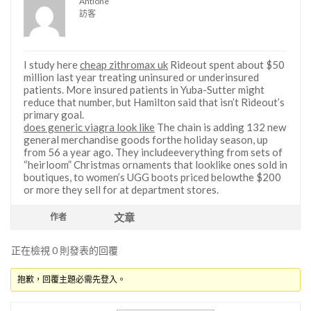
Antione
訪客
I study here
cheap zithromax uk
Rideout spent about $50
million last year treating uninsured or underinsured
patients. More insured patients in Yuba-Sutter might
reduce that number, but Hamilton said that isn’t Rideout’s
primary goal.
does generic viagra look like
The chain is adding 132 new
general merchandise goods forthe holiday season, up
from 56 a year ago. They includeeverything from sets of
“heirloom” Christmas ornaments that looklike ones sold in
boutiques, to women’s UGG boots priced belowthe $200
or more they sell for at department stores.
文章
作者
正在檢視 0 則發表的回覆
抱歉，回覆主題必需先登入。