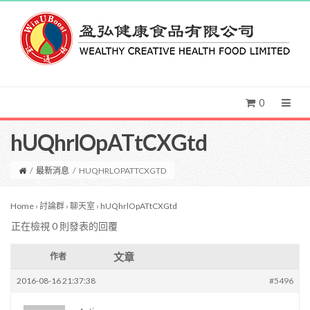
0
hUQhrlOpATtCXGtd
/
最新消息
/
HUQHRLOPATTCXGTD
Home
›
討論群
›
聊天室
›
hUQhrlOpATtCXGtd
正在檢視 0 則發表的回覆
文章
作者
2016-08-16 21:37:38
#5496