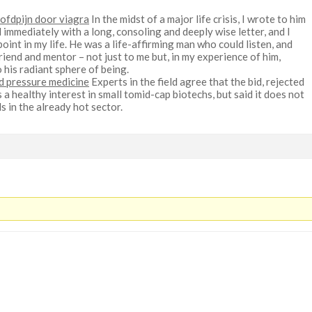
ofdpijn door viagra
In the midst of a major life crisis, I wrote to him
d immediately with a long, consoling and deeply wise letter, and I
point in my life. He was a life-affirming man who could listen, and
riend and mentor – not just to me but, in my experience of him,
his radiant sphere of being.
od pressure medicine
Experts in the field agree that the bid, rejected
a healthy interest in small tomid-cap biotechs, but said it does not
s in the already hot sector.