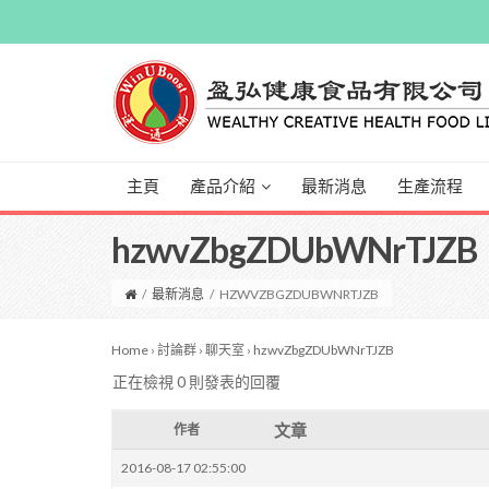
主頁
產品介紹
最新消息
生產流程
hzwvZbgZDUbWNrTJZB
/
最新消息
/
HZWVZBGZDUBWNRTJZB
Home
›
討論群
›
聊天室
›
hzwvZbgZDUbWNrTJZB
正在檢視 0 則發表的回覆
文章
作者
2016-08-17 02:55:00