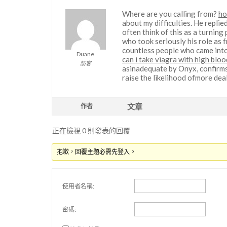
Where are you calling from?
ho
about my difficulties. He replie
often think of this as a turning 
who took seriously his role as f
countless people who came into 
Duane
can i take viagra with high blo
訪客
asinadequate by Onyx, confirms 
raise the likelihood ofmore deal
文章
作者
正在檢視 0 則發表的回覆
抱歉，回覆主題必需先登入。
使用者名稱:
密碼: