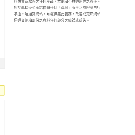
料購買或取得之任何産品，本網站不負適用性之責任。
您於此接受並承認信賴任何「資料」所生之風險應自行
承擔。運通寶網站，有權但無此義務，改善或更正網站
運通寶網站部份之資料任何部分之錯誤或疏失。