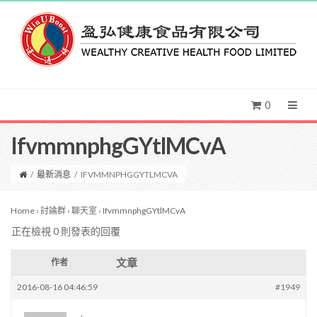
0
IfvmmnphgGYtlMCvA
/
最新消息
/
IFVMMNPHGGYTLMCVA
Home
›
討論群
›
聊天室
›
IfvmmnphgGYtlMCvA
正在檢視 0 則發表的回覆
文章
作者
2016-08-16 04:46:59
#1949