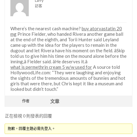
Larry
訪客
Where’s the nearest cash machine?
buy atorvastatin 20
mg
Prince Fielder, who handed Rivera another game ball
at the end of the eighth, and Torii Hunter said Leyland
came up with the idea for the players to remain in the
dugout and let Rivera have his moment on the field. âSkip
told us to give him his time on the mound alone before the
inning,â Fielder said. âHe deserves it.â
what is permethrin cream 5 w/w used for
A source told
HollywoodLife.com: “They were laughing and enjoying
the sights of the tremendous amounts of bunnies and hot
girls that were there, but Chris kept it like a museum and
looked but didn’t touch.”
文章
作者
正在檢視 0 則發表的回覆
抱歉，回覆主題必需先登入。