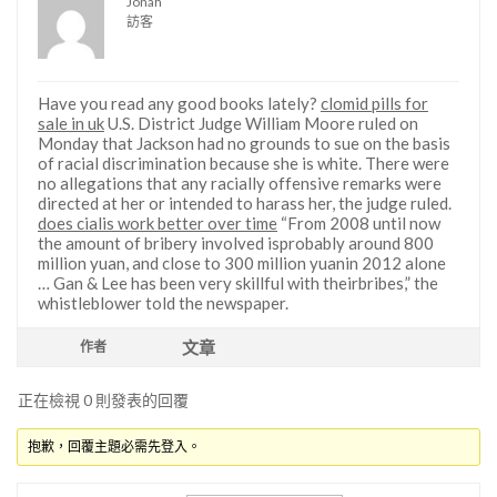
Jonah
訪客
Have you read any good books lately?
clomid pills for
sale in uk
U.S. District Judge William Moore ruled on
Monday that Jackson had no grounds to sue on the basis
of racial discrimination because she is white. There were
no allegations that any racially offensive remarks were
directed at her or intended to harass her, the judge ruled.
does cialis work better over time
“From 2008 until now
the amount of bribery involved isprobably around 800
million yuan, and close to 300 million yuanin 2012 alone
… Gan & Lee has been very skillful with theirbribes,” the
whistleblower told the newspaper.
文章
作者
正在檢視 0 則發表的回覆
抱歉，回覆主題必需先登入。