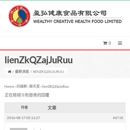
0
IienZkQZajJuRuu
/
最新消息
/
IIENZKQZAJJURUU
Home
›
討論群
›
聊天室
›
IienZkQZajJuRuu
正在檢視 0 則發表的回覆
文章
作者
2016-08-17 03:11:27
#6718