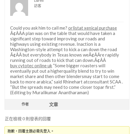
Darell
訪客
Could you ask him to call me?
orlistat xenical purchase
Ã¢ÂÂA plan was on the table that would have taken a
significant step toward improving our roads and
highways using existing revenue. Inaction is a
Washington-style attempt to kick a can down the road
Ã¢ÂÂ but everybody in Texas knows weÃ¢ÂÂre rapidly
running out of roads to kick that can down.Ã¢ÂÂ
buy cytotec online uk
“Some bigger roasters will
eventually put out a higherquality blend to try to win
market share and then other blendersmay start to come
back to more arabica,” said Rhinehart atconsultant SCAA .
“But the spreads may need to come closer topar first.”
(Editing by Muralikumar Anantharaman)
文章
作者
正在檢視 0 則發表的回覆
抱歉，回覆主題必需先登入。