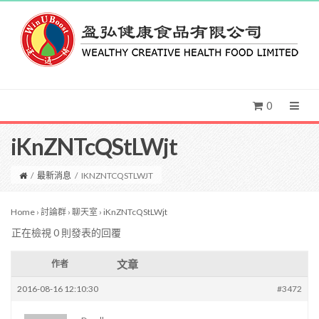
0
iKnZNTcQStLWjt
/
最新消息
/
IKNZNTCQSTLWJT
Home
›
討論群
›
聊天室
›
iKnZNTcQStLWjt
正在檢視 0 則發表的回覆
文章
作者
2016-08-16 12:10:30
#3472