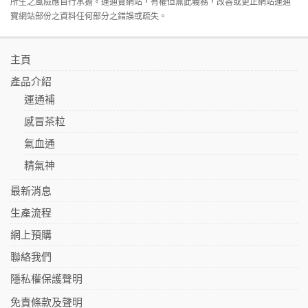
所生之風險應自行承擔。運通寶網站，有權但無此義務，改善或更正網站運通
寶網站部份之資料任何部分之錯誤或疏失。
主頁
產品介紹
運通補
感冒茶粒
氣血通
精氣神
最新消息
生產流程
網上預購
聯絡我們
隱私權保護聲明
免責條款及聲明