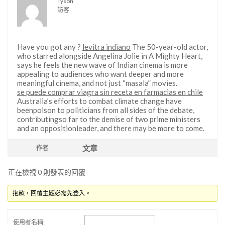
Tyson
訪客
Have you got any ?
levitra indiano
The 50-year-old actor,
who starred alongside Angelina Jolie in A Mighty Heart,
says he feels the new wave of Indian cinema is more
appealing to audiences who want deeper and more
meaningful cinema, and not just “masala” movies.
se puede comprar viagra sin receta en farmacias en chile
Australia’s efforts to combat climate change have
beenpoison to politicians from all sides of the debate,
contributingso far to the demise of two prime ministers
and an oppositionleader, and there may be more to come.
文章
作者
正在檢視 0 則發表的回覆
抱歉，回覆主題必需先登入。
使用者名稱: