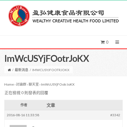
0
ImWcUSYjFOotrJoKX
/
最新消息
/
IMWCUSYJFOOTRJOKX
Home
›
討論群
›
聊天室
›
ImWcUSYjFOotrJoKX
正在檢視 0 則發表的回覆
文章
作者
2016-08-16 11:33:58
#3342