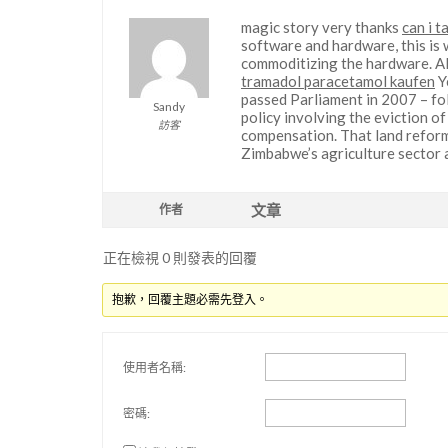
magic story very thanks
can i 
software and hardware, this is w
commoditizing the hardware. All 
tramadol paracetamol kaufen
Y
passed Parliament in 2007 – fol
Sandy
policy involving the eviction o
訪客
compensation. That land reform
Zimbabwe’s agriculture sector 
文章
作者
正在檢視 0 則發表的回覆
抱歉，回覆主題必需先登入。
使用者名稱:
密碼: