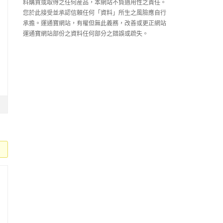
料購買或取得之任何産品，本網站不負適用性之責任。
您於此接受並承認信賴任何「資料」所生之風險應自行
承擔。運通寶網站，有權但無此義務，改善或更正網站
運通寶網站部份之資料任何部分之錯誤或疏失。