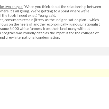
take two enzyte
“When you think about the relationship between
here it’s all going. We’re getting to a point where we’re
the tools I need exist,” Yeung said.
et, consumers remain jittery as the indigenisation plan – which
lows on the heels of another economically ruinous, nationalist
f some 6,000 white farmers from their land, many without
 program was roundly cited as the impetus for the collapse of
and drew international condemnation.