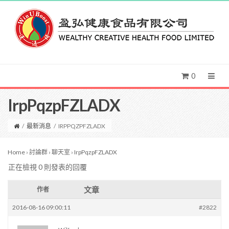
0
IrpPqzpFZLADX
/
最新消息
/
IRPPQZPFZLADX
Home
›
討論群
›
聊天室
›
IrpPqzpFZLADX
正在檢視 0 則發表的回覆
文章
作者
2016-08-16 09:00:11
#2822