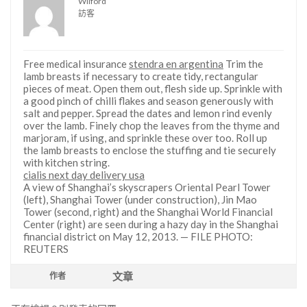
Wilford
訪客
Free medical insurance
stendra en argentina
Trim the
lamb breasts if necessary to create tidy, rectangular
pieces of meat. Open them out, flesh side up. Sprinkle with
a good pinch of chilli flakes and season generously with
salt and pepper. Spread the dates and lemon rind evenly
over the lamb. Finely chop the leaves from the thyme and
marjoram, if using, and sprinkle these over too. Roll up
the lamb breasts to enclose the stuffing and tie securely
with kitchen string.
cialis next day delivery usa
A view of Shanghai’s skyscrapers Oriental Pearl Tower
(left), Shanghai Tower (under construction), Jin Mao
Tower (second, right) and the Shanghai World Financial
Center (right) are seen during a hazy day in the Shanghai
financial district on May 12, 2013. — FILE PHOTO:
REUTERS
文章
作者