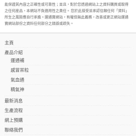
能保證其內容之正確性或可靠性；並且，對於您透過網站上之資料購買或取得
之任何産品，本網站不負適用性之責任。 您於此接受並承認信賴任何「資料」
所生之風險應自行承擔。運通寶網站，有權但無此義務，改善或更正網站運通
寶網站部份之資料任何部分之錯誤或疏失。
主頁
產品介紹
運通補
感冒茶粒
氣血通
精氣神
最新消息
生產流程
網上預購
聯絡我們