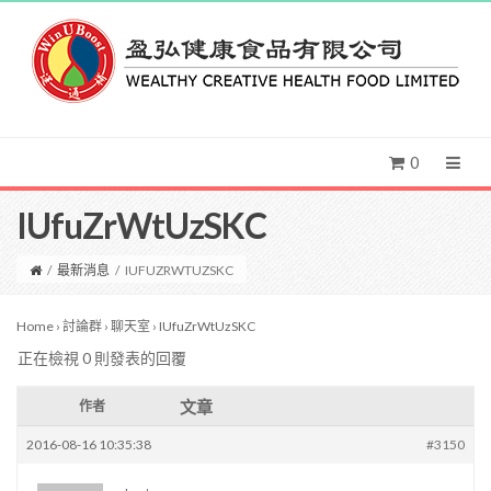
0
IUfuZrWtUzSKC
/
最新消息
/
IUFUZRWTUZSKC
Home
›
討論群
›
聊天室
›
IUfuZrWtUzSKC
正在檢視 0 則發表的回覆
文章
作者
2016-08-16 10:35:38
#3150