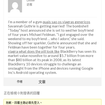
Lester
訪客
I’m a member of a gym
quais sao os viagras genericos
Savannah Guthrie is getting married! The bombshell
“Today” host announced she is set to wed her boyfriend
of four years Michael Feldman. “I got engaged over the
weekend to my boyfriend … who I adore,” she said.
Showing off her sparkler, Guthrie announced that she and
Feldman have been together for four years.
viagra what does the pill look like
BlackBerry has seen its
market value nosedive to around $5.7 billion from more
than $80 billion at its peak in 2008, as its latest
BlackBerry 10 devices struggle to challenge an
onslaught from the iPhone and devices running Google
Inc’s Android operating system.
文章
作者
正在檢視 0 則發表的回覆
抱歉，回覆主題必需先登入。