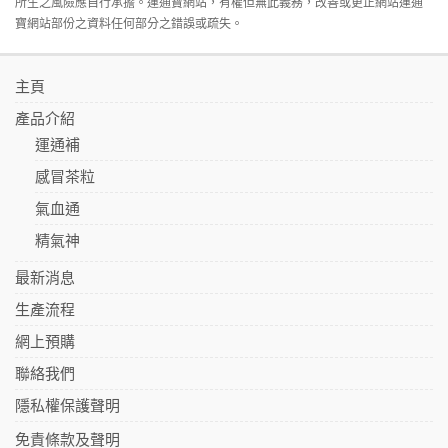
所生之風險應自行承擔。運通寶網站，有權但無此義務，改善或更正網站運通
寶網站部份之資料任何部分之錯誤或疏失。
主頁
產品介紹
運通補
感冒茶粒
氣血通
精氣神
最新消息
生產流程
網上預購
聯絡我們
隱私權保護聲明
免責條款及聲明