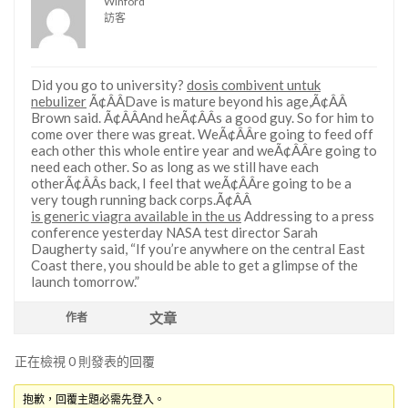
Winford
訪客
Did you go to university?
dosis combivent untuk
nebulizer
Ã¢ÂÂDave is mature beyond his age,Ã¢ÂÂ
Brown said. Ã¢ÂÂAnd heÃ¢ÂÂs a good guy. So for him to
come over there was great. WeÃ¢ÂÂre going to feed off
each other this whole entire year and weÃ¢ÂÂre going to
need each other. So as long as we still have each
otherÃ¢ÂÂs back, I feel that weÃ¢ÂÂre going to be a
very tough running back corps.Ã¢ÂÂ
is generic viagra available in the us
Addressing to a press
conference yesterday NASA test director Sarah
Daugherty said, “If you’re anywhere on the central East
Coast there, you should be able to get a glimpse of the
launch tomorrow.”
文章
作者
正在檢視 0 則發表的回覆
抱歉，回覆主題必需先登入。