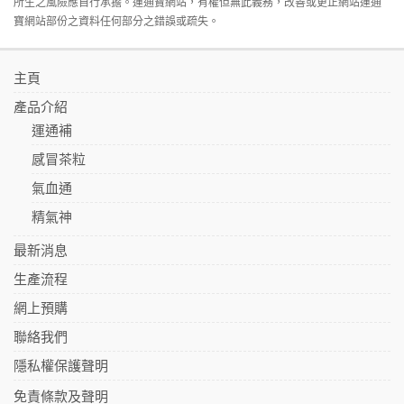
所生之風險應自行承擔。運通寶網站，有權但無此義務，改善或更正網站運通
寶網站部份之資料任何部分之錯誤或疏失。
主頁
產品介紹
運通補
感冒茶粒
氣血通
精氣神
最新消息
生產流程
網上預購
聯絡我們
隱私權保護聲明
免責條款及聲明