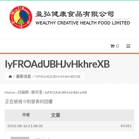
0
IyFROAdUBHJvHkhreXB
/
最新消息
/
IYFROADUBHJVHKHREXB
Home
›
討論群
›
聊天室
›
IyFROAdUBHJvHkhreXB
正在檢視 0 則發表的回覆
文章
作者
2016-08-16 21:08:03
#5381