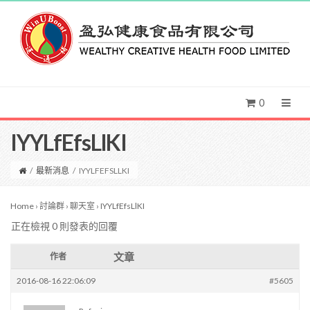
0
IYYLfEfsLlKI
/
最新消息
/
IYYLFEFSLLKI
Home
›
討論群
›
聊天室
›
IYYLfEfsLlKI
正在檢視 0 則發表的回覆
文章
作者
2016-08-16 22:06:09
#5605