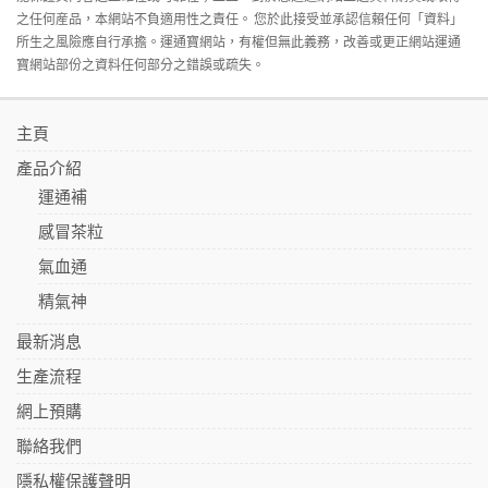
之任何産品，本網站不負適用性之責任。 您於此接受並承認信賴任何「資料」
所生之風險應自行承擔。運通寶網站，有權但無此義務，改善或更正網站運通
寶網站部份之資料任何部分之錯誤或疏失。
主頁
產品介紹
運通補
感冒茶粒
氣血通
精氣神
最新消息
生產流程
網上預購
聯絡我們
隱私權保護聲明