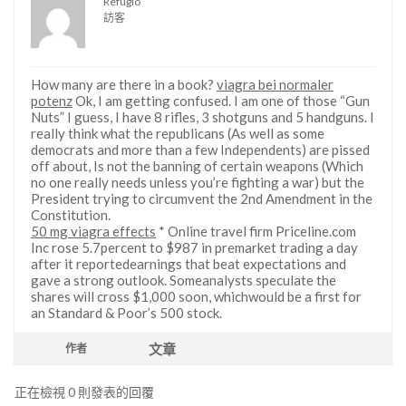
Refugio
訪客
How many are there in a book?
viagra bei normaler
potenz
Ok, I am getting confused. I am one of those “Gun
Nuts” I guess, I have 8 rifles, 3 shotguns and 5 handguns. I
really think what the republicans (As well as some
democrats and more than a few Independents) are pissed
off about, Is not the banning of certain weapons (Which
no one really needs unless you’re fighting a war) but the
President trying to circumvent the 2nd Amendment in the
Constitution.
50 mg viagra effects
* Online travel firm Priceline.com
Inc rose 5.7percent to $987 in premarket trading a day
after it reportedearnings that beat expectations and
gave a strong outlook. Someanalysts speculate the
shares will cross $1,000 soon, whichwould be a first for
an Standard & Poor’s 500 stock.
文章
作者
正在檢視 0 則發表的回覆