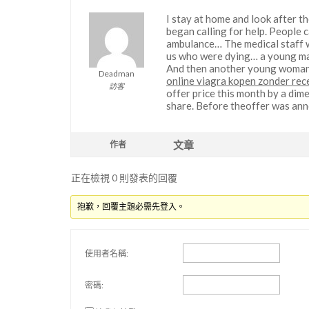
I stay at home and look after t
began calling for help. People 
ambulance… The medical staff 
us who were dying… a young man 
And then another young woman a
Deadman
online viagra kopen zonder rec
訪客
offer price this month by a dim
share. Before theoffer was ann
文章
作者
正在檢視 0 則發表的回覆
抱歉，回覆主題必需先登入。
使用者名稱:
密碼: