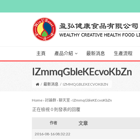
主頁
產品介紹
最新消息
生產流程
IZmmqGbleKEcvoKbZn
/
最新消息
/
IZMMQGBLEKECVOKBZN
Home
›
討論群
›
聊天室
›
IZmmqGbleKEcvoKbZn
正在檢視 0 則發表的回覆
文章
作者
2016-08-16 08:32:22