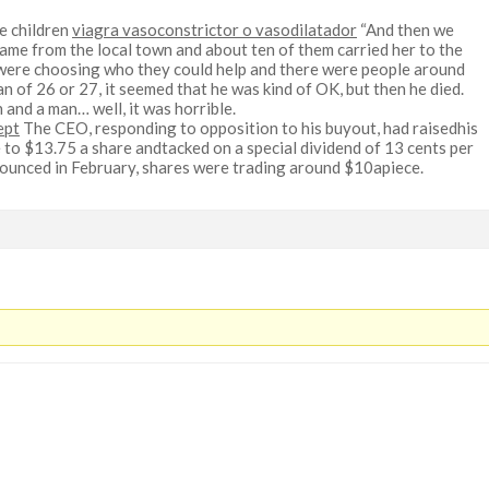
he children
viagra vasoconstrictor o vasodilatador
“And then we
came from the local town and about ten of them carried her to the
were choosing who they could help and there were people around
of 26 or 27, it seemed that he was kind of OK, but then he died.
nd a man… well, it was horrible.
ept
The CEO, responding to opposition to his buyout, had raisedhis
e to $13.75 a share andtacked on a special dividend of 13 cents per
ounced in February, shares were trading around $10apiece.