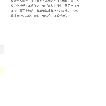
料購買或取得之任何産品，本網站不負適用性之責任。
您於此接受並承認信賴任何「資料」所生之風險應自行
承擔。運通寶網站，有權但無此義務，改善或更正網站
運通寶網站部份之資料任何部分之錯誤或疏失。