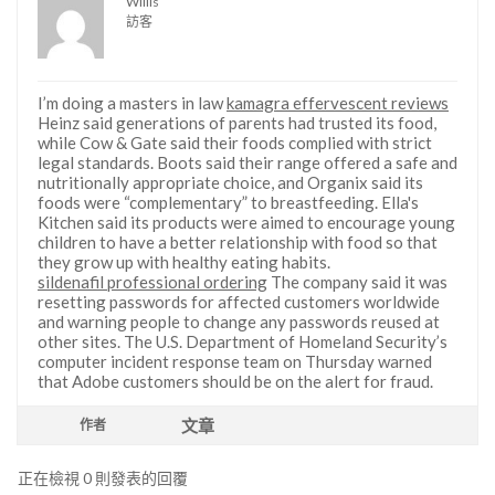
Willis
訪客
I’m doing a masters in law
kamagra effervescent reviews
Heinz said generations of parents had trusted its food,
while Cow & Gate said their foods complied with strict
legal standards. Boots said their range offered a safe and
nutritionally appropriate choice, and Organix said its
foods were “complementary” to breastfeeding. Ella's
Kitchen said its products were aimed to encourage young
children to have a better relationship with food so that
they grow up with healthy eating habits.
sildenafil professional ordering
The company said it was
resetting passwords for affected customers worldwide
and warning people to change any passwords reused at
other sites. The U.S. Department of Homeland Security’s
computer incident response team on Thursday warned
that Adobe customers should be on the alert for fraud.
文章
作者
正在檢視 0 則發表的回覆