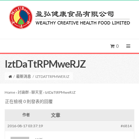
0
IztDaTtRPMweRJZ
/
最新消息
/
IZTDATTRPMWERJZ
Home
›
討論群
›
聊天室
›
IztDaTtRPMweRJZ
正在檢視 0 則發表的回覆
文章
作者
2016-08-17 03:37:19
#6814