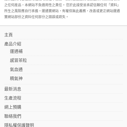
之任何産品，本網站不負適用性之責任。 您於此接受並承認信賴任何「資料」
所生之風險應自行承擔。運通寶網站，有權但無此義務，改善或更正網站運通
寶網站部份之資料任何部分之錯誤或疏失。
主頁
產品介紹
運通補
感冒茶粒
氣血通
精氣神
最新消息
生產流程
網上預購
聯絡我們
隱私權保護聲明