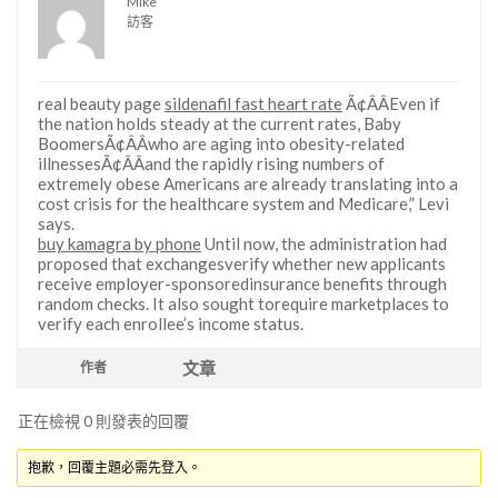
Mike
訪客
real beauty page
sildenafil fast heart rate
Ã¢ÂÂEven if
the nation holds steady at the current rates, Baby
BoomersÃ¢ÂÂwho are aging into obesity-related
illnessesÃ¢ÂÂand the rapidly rising numbers of
extremely obese Americans are already translating into a
cost crisis for the healthcare system and Medicare,” Levi
says.
buy kamagra by phone
Until now, the administration had
proposed that exchangesverify whether new applicants
receive employer-sponsoredinsurance benefits through
random checks. It also sought torequire marketplaces to
verify each enrollee’s income status.
文章
作者
正在檢視 0 則發表的回覆
抱歉，回覆主題必需先登入。