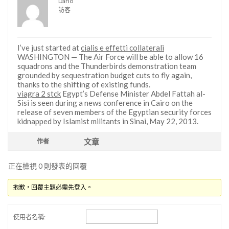
Dario
訪客
I’ve just started at
cialis e effetti collaterali
WASHINGTON — The Air Force will be able to allow 16
squadrons and the Thunderbirds demonstration team
grounded by sequestration budget cuts to fly again,
thanks to the shifting of existing funds.
viagra 2 stck
Egypt’s Defense Minister Abdel Fattah al-
Sisi is seen during a news conference in Cairo on the
release of seven members of the Egyptian security forces
kidnapped by Islamist militants in Sinai, May 22, 2013.
文章
作者
正在檢視 0 則發表的回覆
抱歉，回覆主題必需先登入。
使用者名稱: