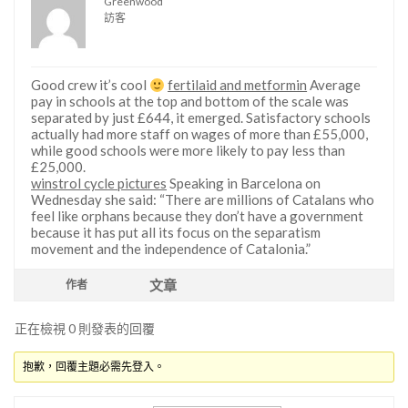
Greenwood
訪客
Good crew it’s cool
fertilaid and metformin
Average
pay in schools at the top and bottom of the scale was
separated by just £644, it emerged. Satisfactory schools
actually had more staff on wages of more than £55,000,
while good schools were more likely to pay less than
£25,000.
winstrol cycle pictures
Speaking in Barcelona on
Wednesday she said: “There are millions of Catalans who
feel like orphans because they don’t have a government
because it has put all its focus on the separatism
movement and the independence of Catalonia.”
文章
作者
正在檢視 0 則發表的回覆
抱歉，回覆主題必需先登入。