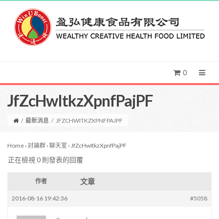
0
JfZcHwItkzXpnfPajPF
/
最新消息
/
JFZCHWITKZXPNFPAJPF
Home
›
討論群
›
聊天室
›
JfZcHwItkzXpnfPajPF
正在檢視 0 則發表的回覆
文章
作者
2016-08-16 19:42:36
#5058