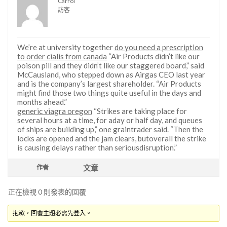
Carrol
訪客
We’re at university together
do you need a prescription
to order cialis from canada
“Air Products didn’t like our
poison pill and they didn’t like our staggered board,” said
McCausland, who stepped down as Airgas CEO last year
and is the company’s largest shareholder. “Air Products
might find those two things quite useful in the days and
months ahead.”
generic viagra oregon
“Strikes are taking place for
several hours at a time, for aday or half day, and queues
of ships are building up,” one graintrader said. “Then the
locks are opened and the jam clears, butoverall the strike
is causing delays rather than seriousdisruption.”
文章
作者
正在檢視 0 則發表的回覆
抱歉，回覆主題必需先登入。