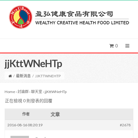
0
jjKttWNeHTp
/
最新消息
/
JJKTTWNEHTP
Home
›
討論群
›
聊天室
›
jjKttWNeHTp
正在檢視 0 則發表的回覆
文章
作者
2016-08-16 08:20:19
#2678