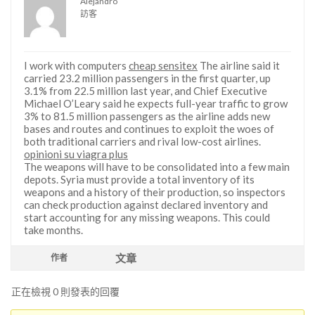
Alejandro
訪客
I work with computers
cheap sensitex
The airline said it
carried 23.2 million passengers in the first quarter, up
3.1% from 22.5 million last year, and Chief Executive
Michael O’Leary said he expects full-year traffic to grow
3% to 81.5 million passengers as the airline adds new
bases and routes and continues to exploit the woes of
both traditional carriers and rival low-cost airlines.
opinioni su viagra plus
The weapons will have to be consolidated into a few main
depots. Syria must provide a total inventory of its
weapons and a history of their production, so inspectors
can check production against declared inventory and
start accounting for any missing weapons. This could
take months.
文章
作者
正在檢視 0 則發表的回覆