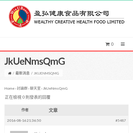
0
JkUeNmsQmG
/
最新消息
/
JKUENMSQMG
Home
›
討論群
›
聊天室
›
JkUeNmsQmG
正在檢視 0 則發表的回覆
文章
作者
2016-08-16 21:36:50
#5487