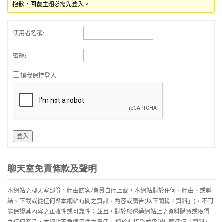
抱歉，回覆主題必需先登入。
使用者名稱:
密碼:
讓我保持登入
登入
聊天室免責條款及聲明
本網站之聊天室部份，經由訪客/會員自行上載，本網站對於任何、經由、或聯
結、下載或從任何與本網站有關之資訊、內容或廣告(以下簡稱「資料」)，不可
能保證其內容之正確性或可靠性；並且，對於您透過網站上之資料購買或取得
之任何産品，本網站不負適用性之責任。 您於此接受並承認信賴任何「資料」