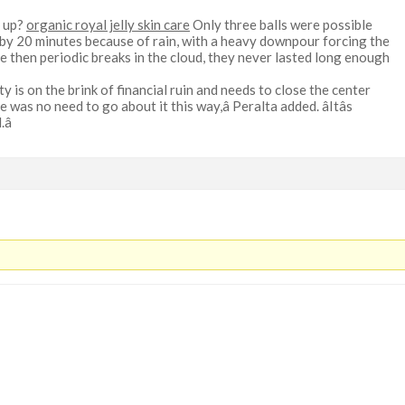
 up?
organic royal jelly skin care
Only three balls were possible
 by 20 minutes because of rain, with a heavy downpour forcing the
e then periodic breaks in the cloud, they never lasted long enough
ity is on the brink of financial ruin and needs to close the center
 was no need to go about it this way,â Peralta added. âItâs
â