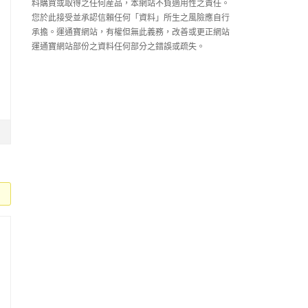
料購買或取得之任何産品，本網站不負適用性之責任。
您於此接受並承認信賴任何「資料」所生之風險應自行
承擔。運通寶網站，有權但無此義務，改善或更正網站
運通寶網站部份之資料任何部分之錯誤或疏失。