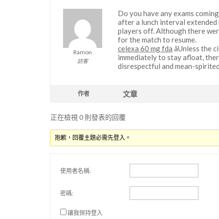
Do you have any exams coming
after a lunch interval extended
players off. Although there wer
for the match to resume.
celexa 60 mg fda
âUnless the c
Ramon
immediately to stay afloat, there
訪客
disrespectful and mean-spirited.
文章
作者
正在檢視 0 則發表的回覆
抱歉，回覆主題必需先登入。
使用者名稱:
密碼:
讓我保持登入