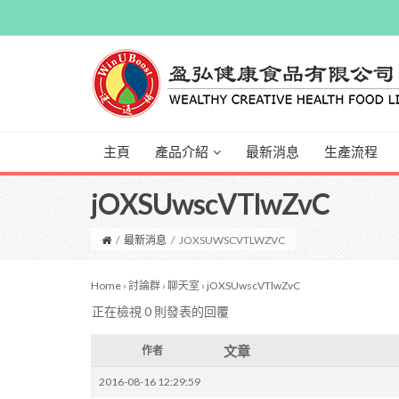
主頁
產品介紹
最新消息
生產流程
jOXSUwscVTlwZvC
/
最新消息
/
JOXSUWSCVTLWZVC
Home
›
討論群
›
聊天室
›
jOXSUwscVTlwZvC
正在檢視 0 則發表的回覆
文章
作者
2016-08-16 12:29:59