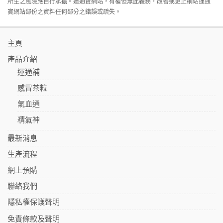
所生之風險應自行承擔。運通寶網站，有權但無此義務，改善或更正網站運通
寶網站部份之資料任何部分之錯誤或疏失。
主頁
產品介紹
運通補
感冒茶粒
氣血通
精氣神
最新消息
生產流程
網上預購
聯絡我們
隱私權保護聲明
免責條款及聲明