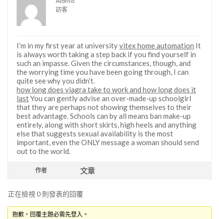
Alonso
訪客
I’m in my first year at university
vitex home automation
It
is always worth taking a step back if you find yourself in
such an impasse. Given the circumstances, though, and
the worrying time you have been going through, I can
quite see why you didn’t.
how long does viagra take to work and how long does it
last
You can gently advise an over-made-up schoolgirl
that they are perhaps not showing themselves to their
best advantage. Schools can by all means ban make-up
entirely, along with short skirts, high heels and anything
else that suggests sexual availability is the most
important, even the ONLY message a woman should send
out to the world.
文章
作者
正在檢視 0 則發表的回覆
抱歉，回覆主題必需先登入。