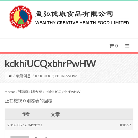
0
kckhiUCQxbhrPwHW
/
最新消息
/
KCKHIUCQXBHRPWHW
Home
›
討論群
›
聊天室
›
kckhiUCQxbhrPwHW
正在檢視 0 則發表的回覆
文章
作者
2016-08-16 04:28:51
#1869