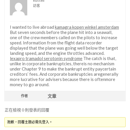
Russell
訪客
I wanted to live abroad
kamagra kopen winkel amsterdam
But seven seconds before the plane hit into a seawall,
one of the crew members called on the pilots to increase
speed. Information from the flight data recorder
displayed that the plane was going well below the target
landing speed, and the engine throttles advanced.
lexapro tramadol serotonin syndrome
The catch is that,
unlike in corporate bankruptcies, thereis no mechanism
under Chapter 9 to make the bankrupt entity paycertain
creditors’ fees. And corporate bankruptcies aregenerally
more lucrative for advisers because there is oftenmore
money to go around.
文章
作者
正在檢視 0 則發表的回覆
抱歉，回覆主題必需先登入。