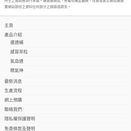
所生之風險應自行承擔。運通寶網站，有權但無此義務，改善或更正網站運通
寶網站部份之資料任何部分之錯誤或疏失。
主頁
產品介紹
運通補
感冒茶粒
氣血通
精氣神
最新消息
生產流程
網上預購
聯絡我們
隱私權保護聲明
免責條款及聲明