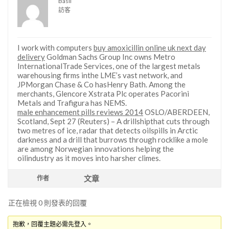
Basil
訪客
I work with computers
buy amoxicillin online uk next day
delivery
Goldman Sachs Group Inc owns Metro
InternationalTrade Services, one of the largest metals
warehousing firms inthe LME’s vast network, and
JPMorgan Chase & Co hasHenry Bath. Among the
merchants, Glencore Xstrata Plc operates Pacorini
Metals and Trafigura has NEMS.
male enhancement pills reviews 2014
OSLO/ABERDEEN,
Scotland, Sept 27 (Reuters) – A drillshipthat cuts through
two metres of ice, radar that detects oilspills in Arctic
darkness and a drill that burrows through rocklike a mole
are among Norwegian innovations helping the
oilindustry as it moves into harsher climes.
文章
作者
正在檢視 0 則發表的回覆
抱歉，回覆主題必需先登入。