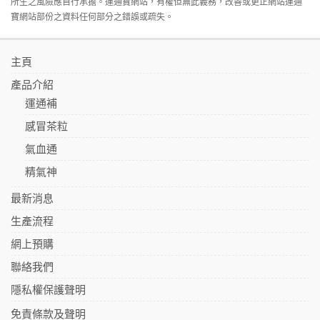
所生之風險應自行承擔。運通寶網站，有權但無此義務，改善或更正網站運通
寶網站部份之資料任何部分之錯誤或疏失。
主頁
產品介紹
運通補
感冒茶粒
氣血通
精氣神
最新消息
生產流程
網上預購
聯絡我們
隱私權保護聲明
免責條款及聲明