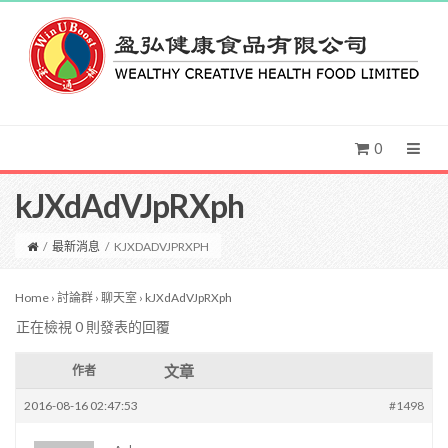
0
kJXdAdVJpRXph
/
最新消息
/
KJXDADVJPRXPH
Home
›
討論群
›
聊天室
›
kJXdAdVJpRXph
正在檢視 0 則發表的回覆
文章
作者
2016-08-16 02:47:53
#1498