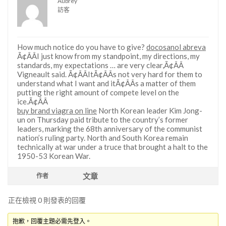
Aubrey
訪客
How much notice do you have to give?
docosanol abreva
Ã¢ÂÂI just know from my standpoint, my directions, my
standards, my expectations … are very clear,Ã¢ÂÂ
Vigneault said. Ã¢ÂÂItÃ¢ÂÂs not very hard for them to
understand what I want and itÃ¢ÂÂs a matter of them
putting the right amount of compete level on the
ice.Ã¢ÂÂ
buy brand viagra on line
North Korean leader Kim Jong-
un on Thursday paid tribute to the country’s former
leaders, marking the 68th anniversary of the communist
nation’s ruling party. North and South Korea remain
technically at war under a truce that brought a halt to the
1950-53 Korean War.
文章
作者
正在檢視 0 則發表的回覆
抱歉，回覆主題必需先登入。