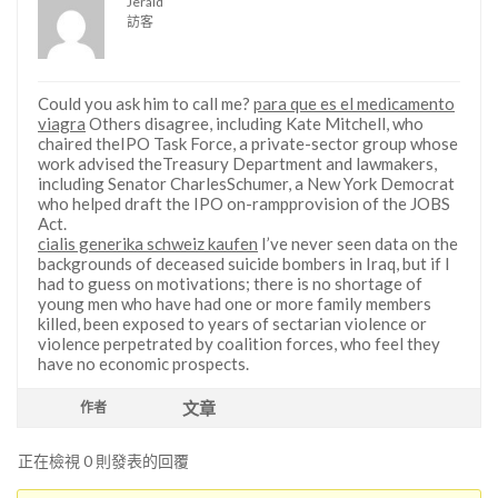
Jerald
訪客
Could you ask him to call me?
para que es el medicamento
viagra
Others disagree, including Kate Mitchell, who
chaired theIPO Task Force, a private-sector group whose
work advised theTreasury Department and lawmakers,
including Senator CharlesSchumer, a New York Democrat
who helped draft the IPO on-rampprovision of the JOBS
Act.
cialis generika schweiz kaufen
I’ve never seen data on the
backgrounds of deceased suicide bombers in Iraq, but if I
had to guess on motivations; there is no shortage of
young men who have had one or more family members
killed, been exposed to years of sectarian violence or
violence perpetrated by coalition forces, who feel they
have no economic prospects.
文章
作者
正在檢視 0 則發表的回覆