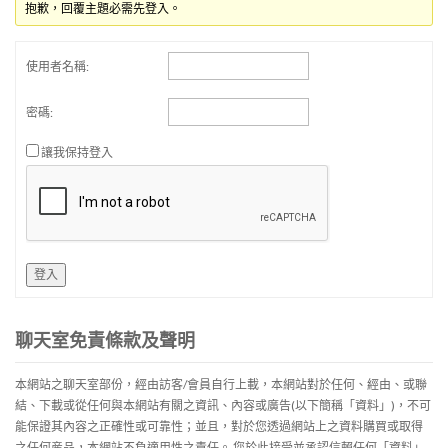
抱歉，回覆主題必需先登入。
使用者名稱:
密碼:
讓我保持登入
登入
聊天室免責條款及聲明
本網站之聊天室部份，經由訪客/會員自行上載，本網站對於任何、經由、或聯
結、下載或從任何與本網站有關之資訊、內容或廣告(以下簡稱「資料」)，不可
能保證其內容之正確性或可靠性；並且，對於您透過網站上之資料購買或取得
之任何産品，本網站不負適用性之責任。 您於此接受並承認信賴任何「資料」