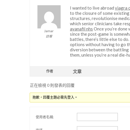
I wanted to live abroad
viagra 
to the closure of some existing
structures, revolutionise medic
which senior clinicians take res
avanafil nhs
Once you’re done w
Jamar
since the post-game is somewha
訪客
battles, there’s little else to 
options without having to go t
diversion between the battling 
them, unless you’re a real die
文章
作者
正在檢視 0 則發表的回覆
抱歉，回覆主題必需先登入。
使用者名稱: