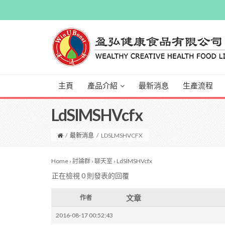
主頁
產品介紹
最新消息
生產流程
LdSlMSHVcfx
/
最新消息
/
LDSLMSHVCFX
Home
›
討論群
›
聊天室
›
LdSlMSHVcfx
正在檢視 0 則發表的回覆
文章
作者
2016-08-17 00:52:43