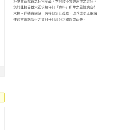
料購買或取得之任何産品，本網站不負適用性之責任。
您於此接受並承認信賴任何「資料」所生之風險應自行
承擔。運通寶網站，有權但無此義務，改善或更正網站
運通寶網站部份之資料任何部分之錯誤或疏失。