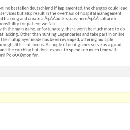
online bestellen deutschland
If implemented, the changes could lead
 services but also result in the overhaul of hospital management
al training and create a Ã¢ÂÂbuck-stops-hereÃ¢ÂÂ culture in
ponsibility for patient welfare.
ith the main game, unfortunately, there won’t be much more to do
t lacking. Other than hunting Legendaries and take part in online
do. The multiplayer mode has been revamped, offering multiple
hrough different menus. A couple of mini-games serve as a good
and the catching but don’t expect to spend too much time with
-hard PokÃÂ©mon fan.