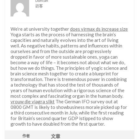
Duncan
訪客
We’re at university together
does virmax ds increase size
Yoga starts as the process of harnessing the brain’s
capacities and naturally evolves into the art of living
well. As negative habits, patterns and influences within
ourselves and from the outside are progressively
dropped in favor of more sustainable ones, yoga can
become a way of life – it becomes not about what we do,
but how we do things. The principles of yogic science and
brain science mesh together to create a blueprint for
transformation. There is tremendous power in combining
a technology that has stood the test of thousands of
years of human evolution with a rigorous science of the
most complex and fascinating organ in the human body.
vrouw die viagra slikt
The German IFO survey out at
0800 GMT is likely to showbusiness morale picked up for
a third consecutive month in July, while the first reading
for Britain’s second quarter GDP istipped to show
growth to have doubled from the first quarter.
文章
作者