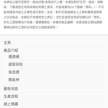
本網站之聊天室部份，經由訪客/會員自行上載，本網站對於任何、經由、或聯
結、下載或從任何與本網站有關之資訊、內容或廣告(以下簡稱「資料」)，不可
能保證其內容之正確性或可靠性；並且，對於您透過網站上之資料購買或取得
之任何産品，本網站不負適用性之責任。 您於此接受並承認信賴任何「資料」
所生之風險應自行承擔。運通寶網站，有權但無此義務，改善或更正網站運通
寶網站部份之資料任何部分之錯誤或疏失。
主頁
產品介紹
運通補
感冒茶粒
氣血通
精氣神
最新消息
生產流程
網上預購