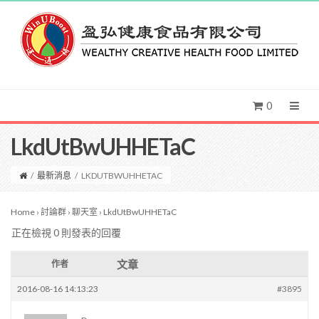
0
LkdUtBwUHHETaC
/
最新消息
/
LKDUTBWUHHETAC
Home
›
討論群
›
聊天室
›
LkdUtBwUHHETaC
正在檢視 0 則發表的回覆
文章
作者
2016-08-16 14:13:23
#3895