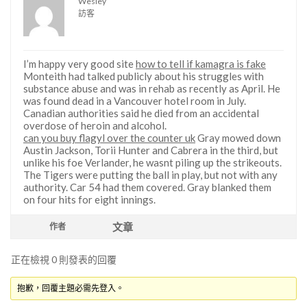
Wesley
訪客
I’m happy very good site
how to tell if kamagra is fake
Monteith had talked publicly about his struggles with
substance abuse and was in rehab as recently as April. He
was found dead in a Vancouver hotel room in July.
Canadian authorities said he died from an accidental
overdose of heroin and alcohol.
can you buy flagyl over the counter uk
Gray mowed down
Austin Jackson, Torii Hunter and Cabrera in the third, but
unlike his foe Verlander, he wasnt piling up the strikeouts.
The Tigers were putting the ball in play, but not with any
authority. Car 54 had them covered. Gray blanked them
on four hits for eight innings.
文章
作者
正在檢視 0 則發表的回覆
抱歉，回覆主題必需先登入。