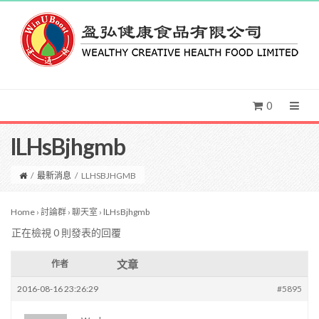
0
lLHsBjhgmb
/
最新消息
/
LLHSBJHGMB
Home
›
討論群
›
聊天室
›
lLHsBjhgmb
正在檢視 0 則發表的回覆
文章
作者
2016-08-16 23:26:29
#5895