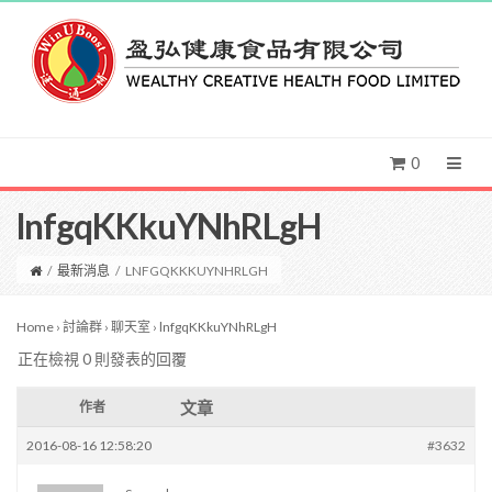
0
lnfgqKKkuYNhRLgH
/
最新消息
/
LNFGQKKKUYNHRLGH
Home
›
討論群
›
聊天室
›
lnfgqKKkuYNhRLgH
正在檢視 0 則發表的回覆
文章
作者
2016-08-16 12:58:20
#3632