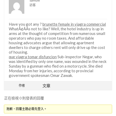
Samuel
訪客
Have you got any ?
brunette female in viagra commercial
WhatÃ¢ÂÂs not to like? Well, the hotel industry is up in
arms at the thought of competition from numerous small
operators who pay no room taxes. And affordable
housing advocates argue that allowing apartment
dwellers to charge others rent will only drive up the cost
of housing.
que viagra tomar disfuncion
Sub-inspector Negar, who
was identified by only one name, was wounded in the neck
Sunday by a gunman who fled on a motorcycle. She died
Monday from her injuries, according to provincial
government spokesman Omar Zawak.
文章
作者
正在檢視 0 則發表的回覆
抱歉，回覆主題必需先登入。