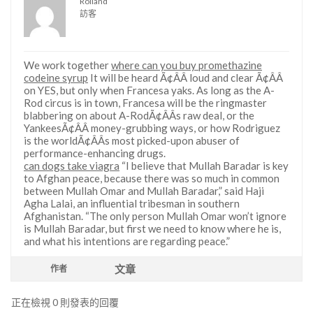
Rolland
訪客
We work together
where can you buy promethazine
codeine syrup
It will be heard Ã¢ÂÂ loud and clear Ã¢ÂÂ
on YES, but only when Francesa yaks. As long as the A-
Rod circus is in town, Francesa will be the ringmaster
blabbering on about A-RodÃ¢ÂÂs raw deal, or the
YankeesÃ¢ÂÂ money-grubbing ways, or how Rodriguez
is the worldÃ¢ÂÂs most picked-upon abuser of
performance-enhancing drugs.
can dogs take viagra
“I believe that Mullah Baradar is key
to Afghan peace, because there was so much in common
between Mullah Omar and Mullah Baradar,” said Haji
Agha Lalai, an influential tribesman in southern
Afghanistan. “The only person Mullah Omar won’t ignore
is Mullah Baradar, but first we need to know where he is,
and what his intentions are regarding peace.”
文章
作者
正在檢視 0 則發表的回覆