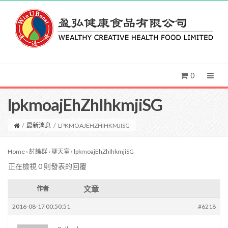
0
lpkmoajEhZhIhkmjiSG
/
最新消息
/
LPKMOAJEHZHIHKMJISG
Home
›
討論群
›
聊天室
›
lpkmoajEhZhIhkmjiSG
正在檢視 0 則發表的回覆
文章
作者
2016-08-17 00:50:51
#6218