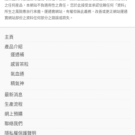
之任何産品，本網站不負適用性之責任。 您於此接受並承認信賴任何「資料」
所生之風險應自行承擔。運通寶網站，有權但無此義務，改善或更正網站運通
寶網站部份之資料任何部分之錯誤或疏失。
主頁
產品介紹
運通補
感冒茶粒
氣血通
精氣神
最新消息
生產流程
網上預購
聯絡我們
隱私權保護聲明