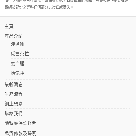
所生之風險應自行承擔。運通寶網站，有權但無此義務，改善或更正網站運通
寶網站部份之資料任何部分之錯誤或疏失。
主頁
產品介紹
運通補
感冒茶粒
氣血通
精氣神
最新消息
生產流程
網上預購
聯絡我們
隱私權保護聲明
免責條款及聲明