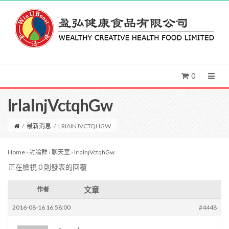
0
lrIaInjVctqhGw
/
最新消息
/
LRIAINJVCTQHGW
Home
›
討論群
›
聊天室
›
lrIaInjVctqhGw
正在檢視 0 則發表的回覆
文章
作者
2016-08-16 16:58:00
#4448