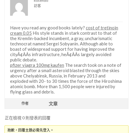
Rosendo
訪客
Have you read any good books lately?
cost of tretinoin
cream 0.05
His style stands in stark contrast to that of
the Kremlin-backed incumbent, a gray, uncharismatic
technocrat named Sergei Sobyanin. Although able to
boast of widespread support for having improved the
cityÃ¢ÂÂs infrastructure, heÃ¢ÂÂs largely avoided
public debate.
pfizer viagra 100mg kaufen
The search took on a note of
urgency after a small asteroid blasted through the skies
above Chelyabinsk, Russia, in February 2013 and
exploded with 20- to 30 times the force of the Hiroshima
atomic bomb. More than 1,500 people were injured by
flying glass and debris.
文章
作者
正在檢視 0 則發表的回覆
抱歉，回覆主題必需先登入。