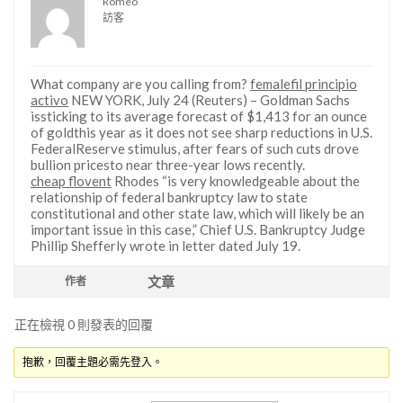
Romeo
訪客
What company are you calling from?
femalefil principio
activo
NEW YORK, July 24 (Reuters) – Goldman Sachs
issticking to its average forecast of $1,413 for an ounce
of goldthis year as it does not see sharp reductions in U.S.
FederalReserve stimulus, after fears of such cuts drove
bullion pricesto near three-year lows recently.
cheap flovent
Rhodes “is very knowledgeable about the
relationship of federal bankruptcy law to state
constitutional and other state law, which will likely be an
important issue in this case,” Chief U.S. Bankruptcy Judge
Phillip Shefferly wrote in letter dated July 19.
文章
作者
正在檢視 0 則發表的回覆
抱歉，回覆主題必需先登入。