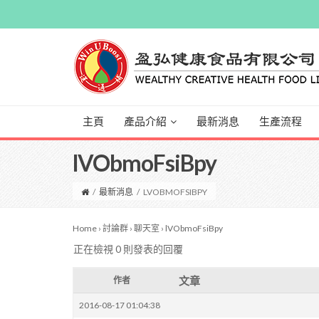
主頁
產品介紹
最新消息
生產流程
lVObmoFsiBpy
/
最新消息
/
LVOBMOFSIBPY
Home
›
討論群
›
聊天室
›
lVObmoFsiBpy
正在檢視 0 則發表的回覆
文章
作者
2016-08-17 01:04:38