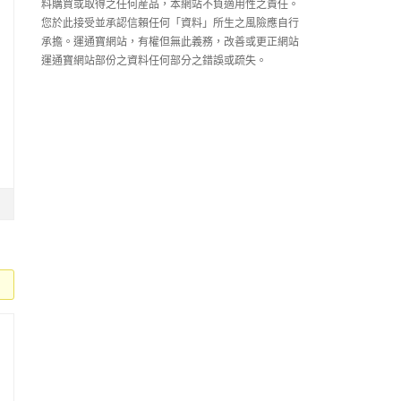
料購買或取得之任何産品，本網站不負適用性之責任。
您於此接受並承認信賴任何「資料」所生之風險應自行
承擔。運通寶網站，有權但無此義務，改善或更正網站
運通寶網站部份之資料任何部分之錯誤或疏失。