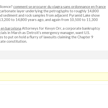
 licence?
comment se procurer du viagra sans ordonnance en france
carbonate layer underlying the petroglyphs to roughly 14,800
nd sediment and rock samples from adjacent Pyramid Lake show
13,200 to 14,800 years ago, and again from 10,500 to 11,300
 en barcelona
Attorneys for Kevyn Orr, a corporate bankruptcy
cials in March as Detroit’s emergency manager, want U.S.
to put on hold a flurry of lawsuits claiming the Chapter 9
tate constitution.