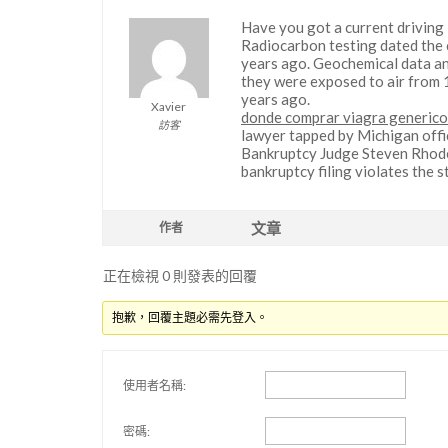
Have you got a current driving
Radiocarbon testing dated the 
years ago. Geochemical data a
they were exposed to air from 
years ago.
Xavier
donde comprar viagra generico
訪客
lawyer tapped by Michigan offi
Bankruptcy Judge Steven Rhodes 
bankruptcy filing violates the s
文章
作者
正在檢視 0 則發表的回覆
抱歉，回覆主題必需先登入。
使用者名稱:
密碼: