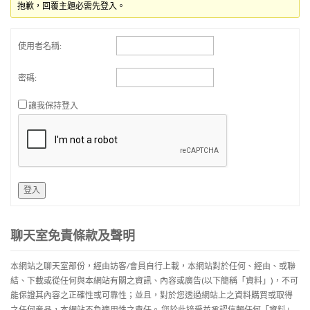
抱歉，回覆主題必需先登入。
使用者名稱:
密碼:
讓我保持登入
登入
聊天室免責條款及聲明
本網站之聊天室部份，經由訪客/會員自行上載，本網站對於任何、經由、或聯
結、下載或從任何與本網站有關之資訊、內容或廣告(以下簡稱「資料」)，不可
能保證其內容之正確性或可靠性；並且，對於您透過網站上之資料購買或取得
之任何産品，本網站不負適用性之責任。 您於此接受並承認信賴任何「資料」