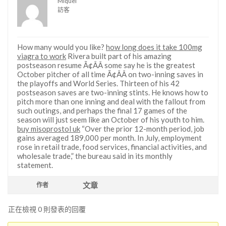
Miquel
訪客
How many would you like?
how long does it take 100mg
viagra to work
Rivera built part of his amazing
postseason resume Ã¢ÂÂ some say he is the greatest
October pitcher of all time Ã¢ÂÂ on two-inning saves in
the playoffs and World Series. Thirteen of his 42
postseason saves are two-inning stints. He knows how to
pitch more than one inning and deal with the fallout from
such outings, and perhaps the final 17 games of the
season will just seem like an October of his youth to him.
buy misoprostol uk
“Over the prior 12-month period, job
gains averaged 189,000 per month. In July, employment
rose in retail trade, food services, financial activities, and
wholesale trade,” the bureau said in its monthly
statement.
文章
作者
正在檢視 0 則發表的回覆