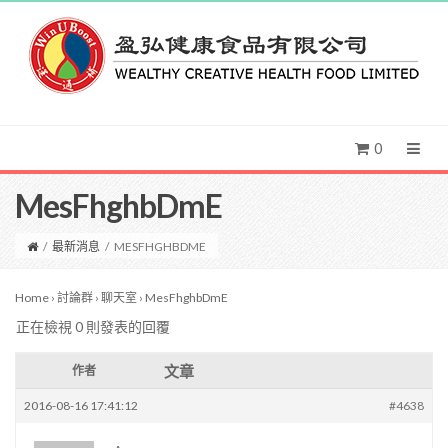
0
MesFhghbDmE
/
最新消息
/
MESFHGHBDME
Home
›
討論群
›
聊天室
›
MesFhghbDmE
正在檢視 0 則發表的回覆
文章
作者
2016-08-16 17:41:12
#4638