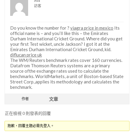
Ava
訪客
Do you know the number for ?
viagra price in mexico
Its
official name is – and you’ll like this – the Emirates
Durham International Cricket Ground. Where did you get
your first Test wicket, uncle Jackson? I got it at the
Emirates Durham International Cricket Ground, kid.
diflucan price uk
The WM/Reuters benchmark rates cover 160 currencies.
Datafrom Thomson Reuters systems are a primary
source ofthe exchange rates used to calculate the
benchmarks. WorldMarkets, a unit of Boston-based State
Street Corp.,applies its methodology and calculates the
benchmark.
文章
作者
正在檢視 0 則發表的回覆
抱歉，回覆主題必需先登入。