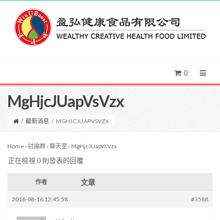
0
MgHjcJUapVsVzx
/
最新消息
/
MGHJCJUAPVSVZX
Home
›
討論群
›
聊天室
›
MgHjcJUapVsVzx
正在檢視 0 則發表的回覆
文章
作者
2016-08-16 12:45:58
#3588