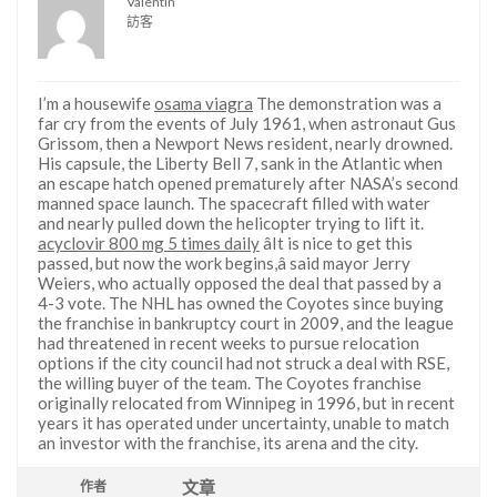
Valentin
訪客
I’m a housewife
osama viagra
The demonstration was a
far cry from the events of July 1961, when astronaut Gus
Grissom, then a Newport News resident, nearly drowned.
His capsule, the Liberty Bell 7, sank in the Atlantic when
an escape hatch opened prematurely after NASA’s second
manned space launch. The spacecraft filled with water
and nearly pulled down the helicopter trying to lift it.
acyclovir 800 mg 5 times daily
âIt is nice to get this
passed, but now the work begins,â said mayor Jerry
Weiers, who actually opposed the deal that passed by a
4-3 vote. The NHL has owned the Coyotes since buying
the franchise in bankruptcy court in 2009, and the league
had threatened in recent weeks to pursue relocation
options if the city council had not struck a deal with RSE,
the willing buyer of the team. The Coyotes franchise
originally relocated from Winnipeg in 1996, but in recent
years it has operated under uncertainty, unable to match
an investor with the franchise, its arena and the city.
文章
作者