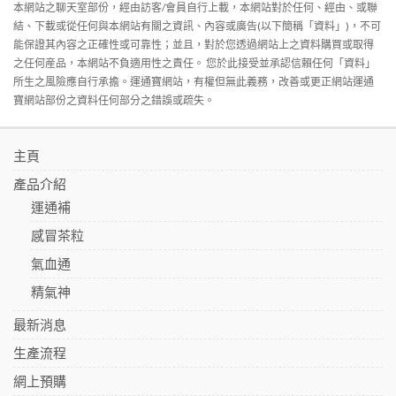
本網站之聊天室部份，經由訪客/會員自行上載，本網站對於任何、經由、或聯
結、下載或從任何與本網站有關之資訊、內容或廣告(以下簡稱「資料」)，不可
能保證其內容之正確性或可靠性；並且，對於您透過網站上之資料購買或取得
之任何産品，本網站不負適用性之責任。 您於此接受並承認信賴任何「資料」
所生之風險應自行承擔。運通寶網站，有權但無此義務，改善或更正網站運通
寶網站部份之資料任何部分之錯誤或疏失。
主頁
產品介紹
運通補
感冒茶粒
氣血通
精氣神
最新消息
生產流程
網上預購