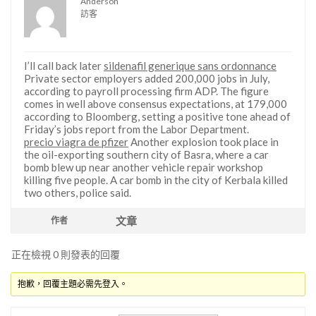
Anderson
訪客
I’ll call back later
sildenafil generique sans ordonnance
Private sector employers added 200,000 jobs in July,
according to payroll processing firm ADP. The figure
comes in well above consensus expectations, at 179,000
according to Bloomberg, setting a positive tone ahead of
Friday’s jobs report from the Labor Department.
precio viagra de pfizer
Another explosion took place in
the oil-exporting southern city of Basra, where a car
bomb blew up near another vehicle repair workshop
killing five people. A car bomb in the city of Kerbala killed
two others, police said.
文章
作者
正在檢視 0 則發表的回覆
抱歉，回覆主題必需先登入。